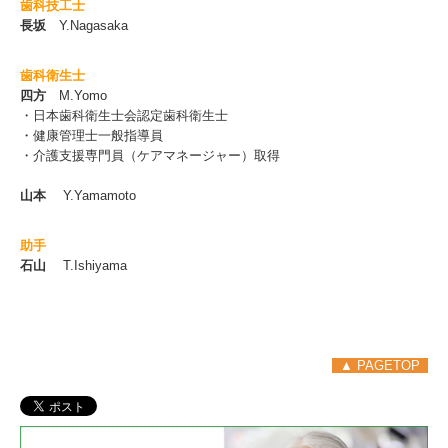
歯科技工士
長坂
Y.Nagasaka
歯科衛生士
四方
M.Yomo
・日本歯科衛生士会認定歯科衛生士
・健康管理士一般指導員
・介護支援専門員（ケアマネージャー）取得
山本
Y.Yamamoto
助手
石山
T.Ishiyama
▲ PAGETOP