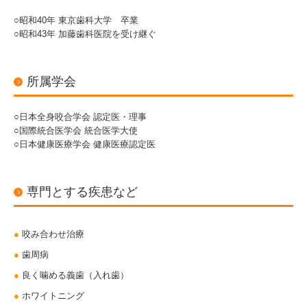
○昭和40年 東京歯科大学 卒業
○昭和43年 加藤歯科医院を受け継ぐ
所属学会
○日本全身咬合学会 認定医・理事
○国際統合医学会 統合医学大使
○日本健康医療学会 健康医療認定医
専門とする疾患など
●
咬み合わせ治療
●
歯周病
●
良く噛める義歯（入れ歯）
●
ホワイトニング