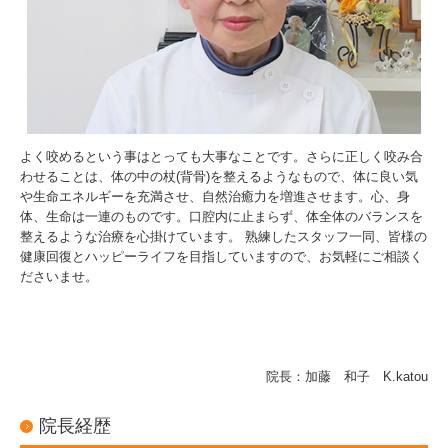
予防歯科
口腔外科
おすすめグッズ
よく咬めるという事はとっても大事なことです。さらに正しく咬み合
健康一番！ハッピーコーナー
わせることは、体の中の杖(背骨)を整えるようなもので、体に良い気
や生命エネルギーを充満させ、自然治癒力を増進させます。心、身
体、生命は一連のものです。口腔内に止まらず、体全体のバランスを
整えるような治療を心掛けています。 熟練したスタッフ一同、皆様の
健康回復とハッピーライフを目指していますので、お気軽にご相談く
ださいませ。
院長：加藤 和子 K.katou
院長経歴