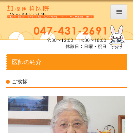
ホーム
交通案内
医師の紹介
医師の紹介
医院案内
診療案内
ご挨拶
矯正治療
咬み合わせ治療
小児の咬合誘導
ホワイトニング